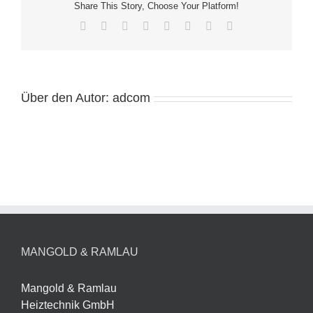
Share This Story, Choose Your Platform!
Facebook
Twitter
Reddit
LinkedIn
Tumblr
Pinterest
Vk
E-
Mail
Über den Autor:
adcom
MANGOLD & RAMLAU
Mangold & Ramlau
Heiztechnik GmbH