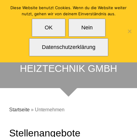
Zum
Diese Website benutzt Cookies. Wenn du die Website weiter
Inhalt
nutzt, gehen wir von deinem Einverständnis aus.
springen
OK
Nein
UNTERNEHMEN
Datenschutzerklärung
MANGOLD & RAMLAU
HEIZTECHNIK GMBH
Startseite
»
Unternehmen
Stellenangebote