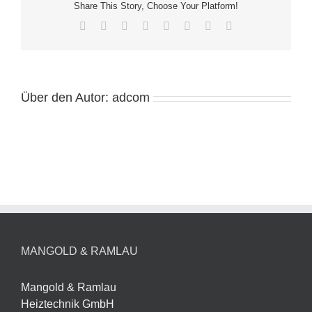
Share This Story, Choose Your Platform!
Facebook
Twitter
Reddit
LinkedIn
Tumblr
Pinterest
Vk
E-
Mail
Über den Autor:
adcom
MANGOLD & RAMLAU
Mangold & Ramlau
Heiztechnik GmbH