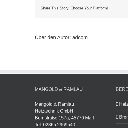
Share This Story, Choose Your Platform!
Über den Autor:
adcom
MANGOLD & RAMLAU
BERE
Mangold & Ramlau
Heiz
Heiztechnik GmbH
Bren
Bergstraße 157a, 45770 Marl
Tel. 02365 2969540