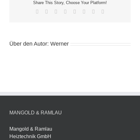
Share This Story, Choose Your Platform!
Facebook
Twitter
Reddit
LinkedIn
Tumblr
Pinterest
Vk
E-
Mail
Über den Autor:
Werner
MANGOLD & RAMLAU
Mangold & Ramlau
Heiztechnik GmbH